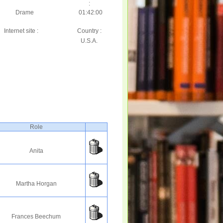
:
Drame
01:42:00
Internet site :
Country :
U.S.A.
Role
Anita
Martha Horgan
Frances Beechum