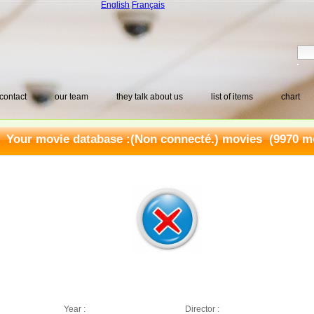
English
Français
contact
our team
they talk about us
list of items
chart
Your movie database :
(Non connecté.) movies
(9970 mo
Year :
Director :