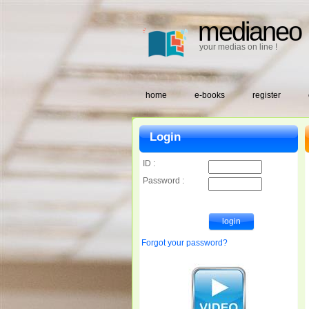
medianeo
your medias on line !
home
e-books
register
Login
ID :
Password :
Forgot your password?