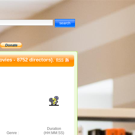
vies - 8752 directors).
RSS
Duration
Genre :
(HH:MM:SS)