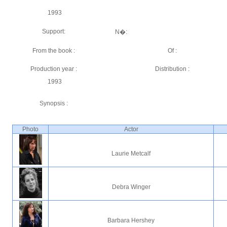
1993
Support:
N�:
From the book :
Of :
Production year :
Distribution :
1993
Synopsis :
Photo
Actor
Laurie Metcalf
Debra Winger
Barbara Hershey