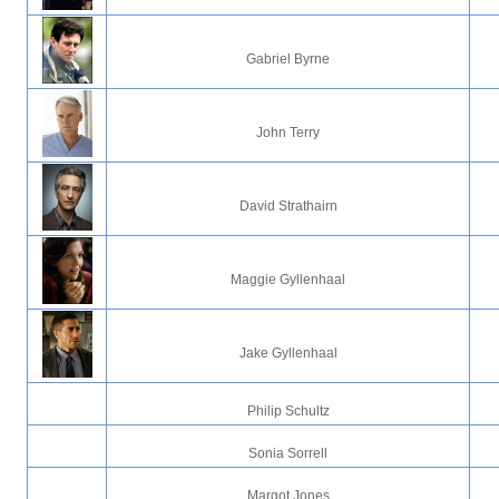
Gabriel Byrne
John Terry
David Strathairn
Maggie Gyllenhaal
Jake Gyllenhaal
Philip Schultz
Sonia Sorrell
Margot Jones