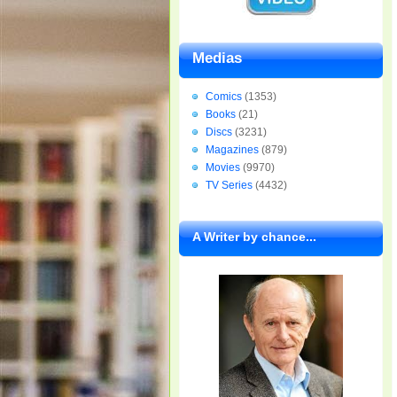
Medias
Comics
(1353)
Books
(21)
Discs
(3231)
Magazines
(879)
Movies
(9970)
TV Series
(4432)
A Writer by chance...