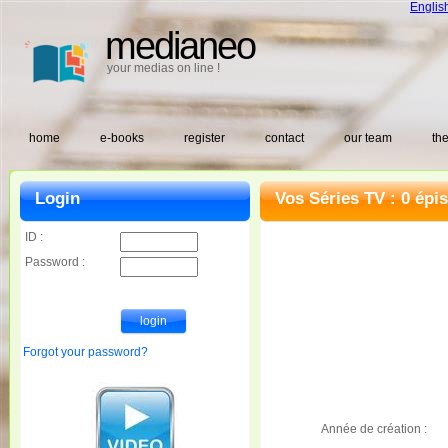
Englis
medianeo
your medias on line !
home
e-books
register
contact
our team
the
Login
Vos Séries TV : 0 épi
ID :
Password :
Forgot your password?
Année de création :