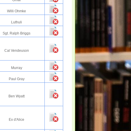
Omar
Willi Ohmke
Luthuli
Sgt. Ralph Briggs
Cal Vendeuson
Murray
Paul Gray
Ben Wyatt
Ex d'Alice