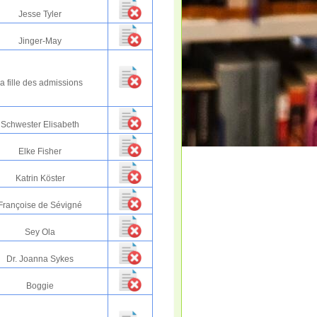
Jesse Tyler
Jinger-May
la fille des admissions
Schwester Elisabeth
Elke Fisher
Katrin Köster
Françoise de Sévigné
Sey Ola
Dr. Joanna Sykes
Boggie