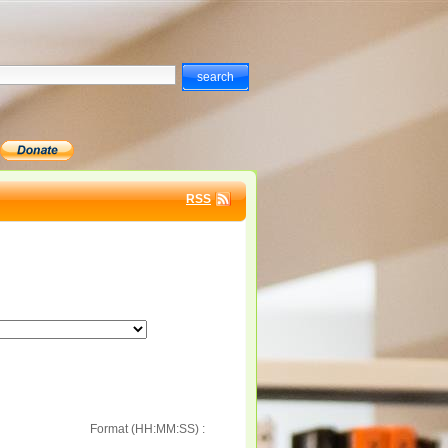
RSS
Format (HH:MM:SS) :