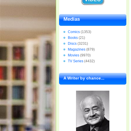
Medias
Comics
(1353)
Books
(21)
Discs
(3231)
Magazines
(879)
Movies
(9970)
TV Series
(4432)
A Writer by chance...