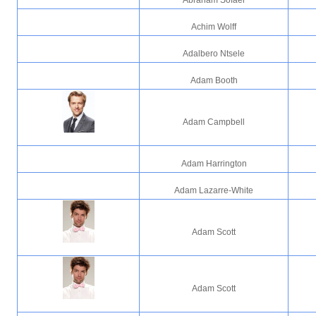
Abraham Sofaer
Achim Wolff
Adalbero Ntsele
Adam Booth
Adam Campbell
Adam Harrington
Adam Lazarre-White
Adam Scott
Adam Scott