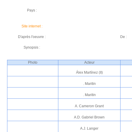
Pays :
Site internet :
D'après l'oeuvre :
De :
Synopsis :
Photo
Acteur
Álex Martínez (II)
. Maritin
. Maritin
A. Cameron Grant
A.D. Gabriel Brown
A.J. Langer