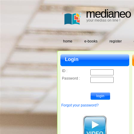
medianeo
your medias on line !
home
e-books
register
Login
ID :
Password :
Forgot your password?