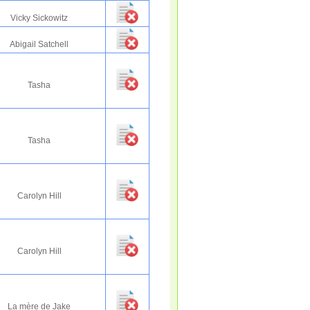
Vicky Sickowitz
Abigail Satchell
Tasha
Tasha
Carolyn Hill
Carolyn Hill
La mère de Jake