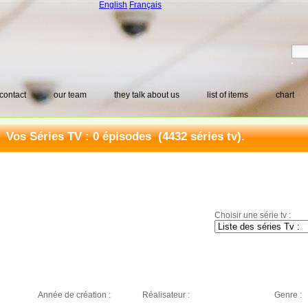
English
Français
contact
our team
they talk about us
list of items
chart
Vos Séries TV : 0 épisodes (4432 séries tv).
Choisir une série tv :
Année de création :
Réalisateur :
Genre :