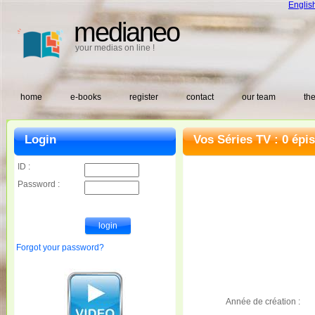
Englis
medianeo
your medias on line !
home
e-books
register
contact
our team
the
Login
Vos Séries TV : 0 épi
ID :
Password :
Forgot your password?
Année de création :