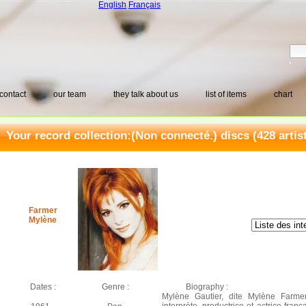
English
Français
contact
our team
they talk about us
list of items
chart
Your record collection:
(Non connecté.) discs
(428 artis
Farmer
Mylène
Dates :
Genre :
Biography :
Mylène Gautier, dite Mylène Farmer