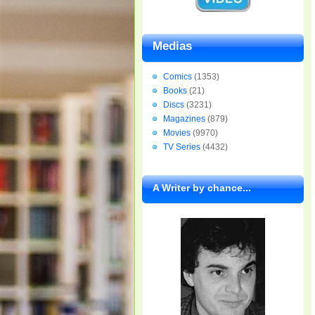
Medias
Comics
(1353)
Books
(21)
Discs
(3231)
Magazines
(879)
Movies
(9970)
TV Series
(4432)
A Writer by chance...