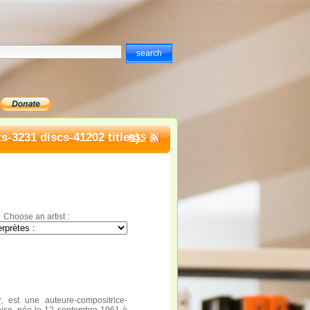
ts-3231 discs-41202 titles).
RSS
Choose an artist :
, est une auteure-compositrice-