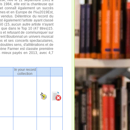
nçaise, née le 12 septembre 1961 à
s 1984, elle est la chanteuse qui
et connaît également un succès
ones et en Europe de l%u2019Est,
 vendus. Détentrice du record du
t également l'artiste ayant classé
50 (15, aucun autre artiste n'ayant
i que dans le Top 10 (47 titres)15.
s et refusant de communiquer sur
aurent Boutonnat un univers musical
ps et ses concerts spectaculaires,
doubles sens, d'allitérations et de
 Mylène Farmer est classée première
s mieux payés en 2013, avec 4,7
In your record
collection