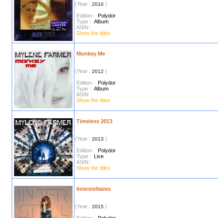
(Year :
)
2010
Edition :
Polydor
Type :
Album
ASIN :
Show the titles
Monkey Me
(Year :
)
2012
Edition :
Polydor
Type :
Album
ASIN :
Show the titles
Timeless 2013
(Year :
)
2013
Edition :
Polydor
Type :
Live
ASIN :
Show the titles
Interstellaires
(Year :
)
2015