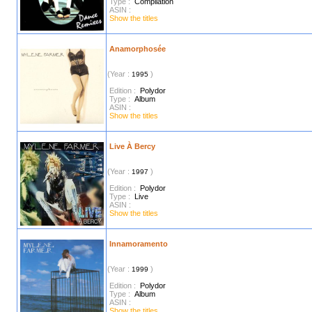
Type :
Compilation
ASIN :
Show the titles
Anamorphosée
(Year :
)
1995
Edition :
Polydor
Type :
Album
ASIN :
Show the titles
Live À Bercy
(Year :
)
1997
Edition :
Polydor
Type :
Live
ASIN :
Show the titles
Innamoramento
(Year :
)
1999
Edition :
Polydor
Type :
Album
ASIN :
Show the titles