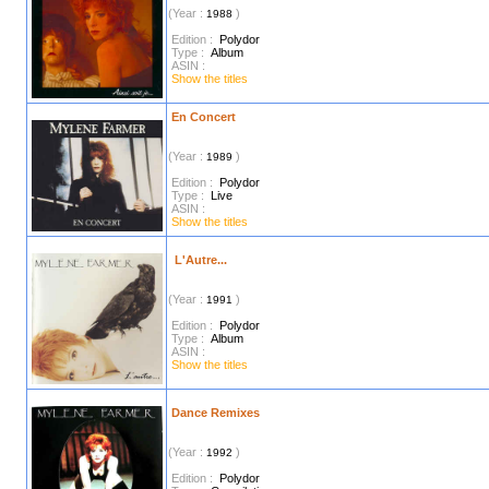
(Year :
)
1988
Edition :
Polydor
Type :
Album
ASIN :
Show the titles
En Concert
(Year :
)
1989
Edition :
Polydor
Type :
Live
ASIN :
Show the titles
L'Autre...
(Year :
)
1991
Edition :
Polydor
Type :
Album
ASIN :
Show the titles
Dance Remixes
(Year :
)
1992
Edition :
Polydor