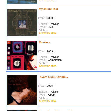
Mylenium Tour
(Year :
)
2000
Edition :
Polydor
Type :
Live
ASIN :
Show the titles
Remixes
(Year :
)
2003
Edition :
Polydor
Type :
Compilation
ASIN :
Show the titles
Avant Que L'Ombre...
(Year :
)
2005
Edition :
Polydor
Type :
Album
ASIN :
Show the titles