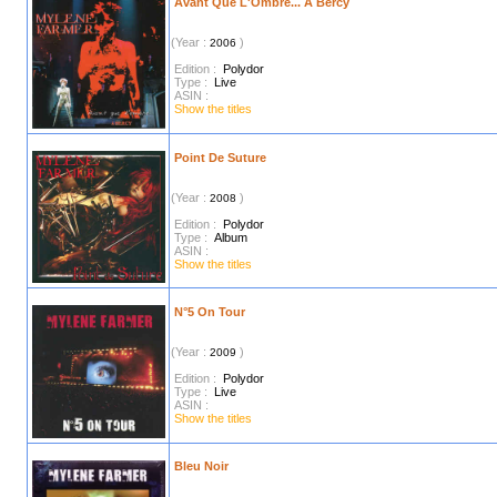
Avant Que L'Ombre... À Bercy
(Year :
)
2006
Edition :
Polydor
Type :
Live
ASIN :
Show the titles
Point De Suture
(Year :
)
2008
Edition :
Polydor
Type :
Album
ASIN :
Show the titles
N°5 On Tour
(Year :
)
2009
Edition :
Polydor
Type :
Live
ASIN :
Show the titles
Bleu Noir