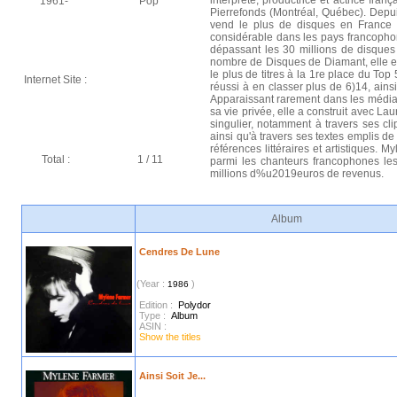
interprète, productrice et actrice fra
1961-
Pop
Pierrefonds (Montréal, Québec). Depui
vend le plus de disques en France 
considérable dans les pays francoph
dépassant les 30 millions de disques
nombre de Disques de Diamant, elle es
le plus de titres à la 1re place du Top 
Internet Site :
réussi à en classer plus de 6)14, ains
Apparaissant rarement dans les média
sa vie privée, elle a construit avec L
singulier, notamment à travers ses cli
ainsi qu'à travers ses textes emplis de 
références littéraires et artistiques.
Total :
1 / 11
parmi les chanteurs francophones le
millions d%u2019euros de revenus.
Album
Cendres De Lune
(Year :
)
1986
Edition :
Polydor
Type :
Album
ASIN :
Show the titles
Ainsi Soit Je...