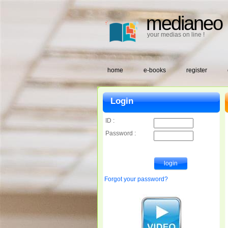
medianeo
your medias on line !
home
e-books
register
Login
ID :
Password :
Forgot your password?